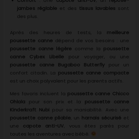
Confort
: Une
capote anti-UV
, un
repose-
jambes réglable
et des
tissus lavables
sont
des plus.
Après des heures de tests, la
meilleure
poussette canne
dépend de vos besoins : une
poussette canne légère
comme la
poussette
canne Cybex Libelle
pour voyager, ou une
poussette canne Bugaboo Butterfly
pour un
confort citadin. La
poussette canne compacte
est un choix polyvalent pour les parents actifs.
Mes favoris incluent la
poussette canne Chicco
Ohlala
pour son prix et la
poussette canne
Kinderkraft Nubi
pour sa maniabilité. Avec une
poussette canne pliable
, un
harnais sécurisé
et
une
capote anti-UV
, vous êtes parés pour
toutes les aventures avec bébé.