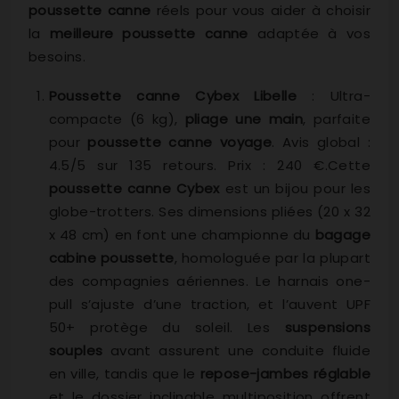
poussette canne
réels pour vous aider à choisir
la
meilleure poussette canne
adaptée à vos
besoins.
Poussette canne Cybex Libelle
: Ultra-
compacte (6 kg),
pliage une main
, parfaite
pour
poussette canne voyage
. Avis global :
4.5/5 sur 135 retours. Prix : 240 €.Cette
poussette canne Cybex
est un bijou pour les
globe-trotters. Ses dimensions pliées (20 x 32
x 48 cm) en font une championne du
bagage
cabine poussette
, homologuée par la plupart
des compagnies aériennes. Le harnais one-
pull s’ajuste d’une traction, et l’auvent UPF
50+ protège du soleil. Les
suspensions
souples
avant assurent une conduite fluide
en ville, tandis que le
repose-jambes réglable
et le dossier inclinable multiposition offrent