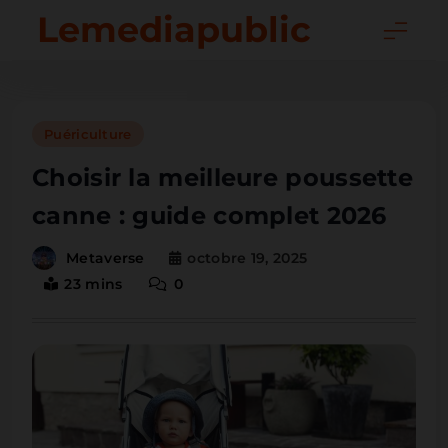
Skip
Lemediapublic
to
content
Puériculture
Choisir la meilleure poussette
canne : guide complet 2026
octobre 19, 2025
Metaverse
23 mins
0