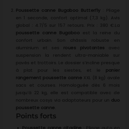
Poussette canne Bugaboo Butterfly
: Pliage
en 1 seconde, confort optimal (7,3 kg). Avis
global : 4.7/5 sur 157 retours. Prix : 380 €.La
poussette canne Bugaboo
est la reine du
confort urbain. Son châssis robuste en
aluminium et ses
roues pivotantes
avec
suspension la rendent ultra-maniable sur
pavés et trottoirs. Le dossier s’incline presque
à plat pour les siestes, et le
panier
rangement poussette canne
XXL (8 kg) avale
sacs et courses. Homologuée dès 6 mois
jusqu’à 22 kg, elle est compatible avec de
nombreux cosys via adaptateurs pour un
duo
poussette canne
.
Points forts
Poussette canne citadine
: Pliage auto en