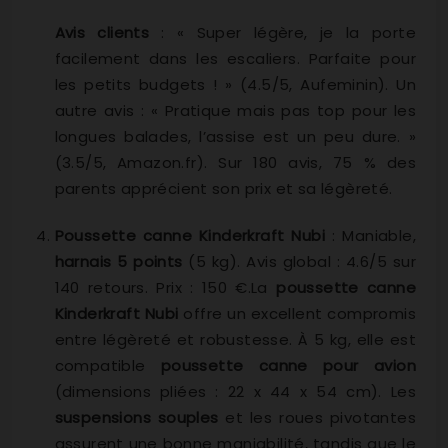
Avis clients
: « Super légère, je la porte
facilement dans les escaliers. Parfaite pour
les petits budgets ! » (4.5/5, Aufeminin). Un
autre avis : « Pratique mais pas top pour les
longues balades, l’assise est un peu dure. »
(3.5/5, Amazon.fr). Sur 180 avis, 75 % des
parents apprécient son prix et sa légèreté.
Poussette canne Kinderkraft Nubi
: Maniable,
harnais 5 points
(5 kg). Avis global : 4.6/5 sur
140 retours. Prix : 150 €.La
poussette canne
Kinderkraft Nubi
offre un excellent compromis
entre légèreté et robustesse. À 5 kg, elle est
compatible
poussette canne pour avion
(dimensions pliées : 22 x 44 x 54 cm). Les
suspensions souples
et les roues pivotantes
assurent une bonne maniabilité, tandis que le