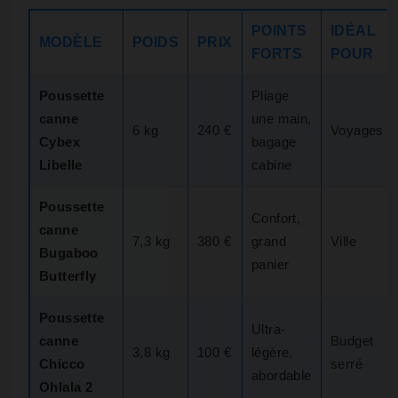
POINTS
IDÉAL
MODÈLE
POIDS
PRIX
FORTS
POUR
Poussette
Pliage
canne
une main,
6 kg
240 €
Voyages
Cybex
bagage
Libelle
cabine
Poussette
Confort,
canne
7,3 kg
380 €
grand
Ville
Bugaboo
panier
Butterfly
Poussette
Ultra-
canne
Budget
3,8 kg
100 €
légère,
Chicco
serré
abordable
Ohlala 2